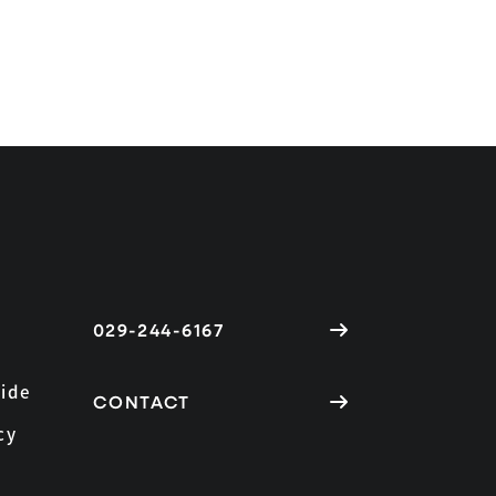
029-244-6167
ide
CONTACT
cy